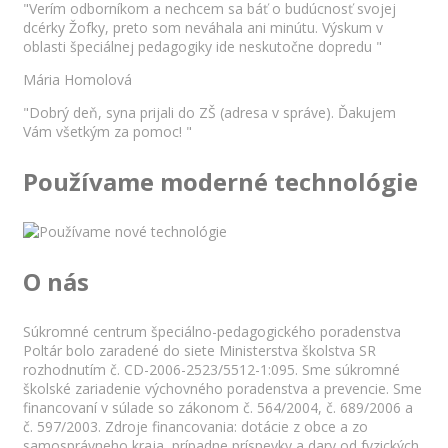
"Verím odborníkom a nechcem sa báť o budúcnosť svojej
dcérky Žofky, preto som neváhala ani minútu. Výskum v
oblasti špeciálnej pedagogiky ide neskutočne dopredu "
Mária Homolová
"Dobrý deň, syna prijali do ZŠ (adresa v správe). Ďakujem
Vám všetkým za pomoc! "
Používame moderné technológie
O nás
Súkromné centrum špeciálno-pedagogického poradenstva
Poltár bolo zaradené do siete Ministerstva školstva SR
rozhodnutím č. CD-2006-2523/5512-1:095. Sme súkromné
školské zariadenie výchovného poradenstva a prevencie. Sme
financovaní v súlade so zákonom č. 564/2004, č. 689/2006 a
č. 597/2003. Zdroje financovania: dotácie z obce a zo
samosprávneho kraja, prípadne príspevky a dary od fyzických