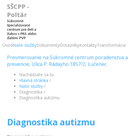
SŠCPP -
Poltár
Súkromné
špecializované
centrum pre deti a
žiakov s PAS alebo
ďalšími PVP
Úvod
Naše služby
Dokumenty
Dotazníky
Kontakty
Transformácia
Presmerovanie na Súkromné centrum poradenstva a
prevencie, Ulica P. Rádayho 1857/2, Lučenec
Nachádzate sa tu:
Hlavná stránka
/
Naše služby
/
Diagnostika
/
Diagnostika autizmu
Diagnostika autizmu