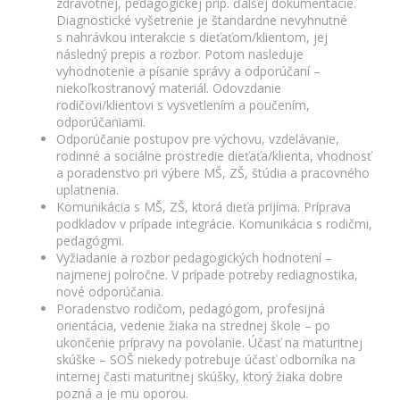
zdravotnej, pedagogickej príp. ďalšej dokumentácie.
Diagnostické vyšetrenie je štandardne nevyhnutné
s nahrávkou interakcie s dieťaťom/klientom, jej
následný prepis a rozbor. Potom nasleduje
vyhodnotenie a písanie správy a odporúčaní –
niekoľkostranový materiál. Odovzdanie
rodičovi/klientovi s vysvetlením a poučením,
odporúčaniami.
Odporúčanie postupov pre výchovu, vzdelávanie,
rodinné a sociálne prostredie dieťaťa/klienta, vhodnosť
a poradenstvo pri výbere MŠ, ZŠ, štúdia a pracovného
uplatnenia.
Komunikácia s MŠ, ZŠ, ktorá dieťa prijíma. Príprava
podkladov v prípade integrácie. Komunikácia s rodičmi,
pedagógmi.
Vyžiadanie a rozbor pedagogických hodnotení –
najmenej polročne. V prípade potreby rediagnostika,
nové odporúčania.
Poradenstvo rodičom, pedagógom, profesijná
orientácia, vedenie žiaka na strednej škole – po
ukončenie prípravy na povolanie. Účasť na maturitnej
skúške – SOŠ niekedy potrebuje účasť odborníka na
internej časti maturitnej skúšky, ktorý žiaka dobre
pozná a je mu oporou.