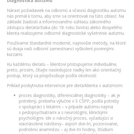
Diagnostika autizmu
Nárast požiadaviek na odbornú a včasnú diagnostiku autizmu
nás primäl k tomu, aby sme sa orientovali na túto oblasť. Na
základe žiadosti a informovaného súhlasu zákonného
zástupcu dieťaťa/žiaka (do 18. roku života) alebo dospelého
klienta realizujeme odborné diagnostické vyšetrenie autizmu.
Používame štandardné moderné, najnovšie metódy, na ktoré
sú dvaja naši odborní zamestnanci vyškolení povinnými
kurzami.
Ku každému dieťaťu – klientovi pristupujeme individuálne,
preto, prosím, čítajte nasledujúce riadky len ako orientačný
postup, ktorý sa prispôsobuje podľa okolností.
Príklad poskytnutia intervencie pre dieťa/klienta s autizmom:
proces diagnostiky, diferenciálnej diagnostiky – ak je
potrebný, prebieha výlučne v S CŠPP, podľa potreby
v spolupráci s lekármi – v prípade autizmu najmä
s pedopsychiatrami a s neurológmi, klinickými
psychológmi. Ide o náročný proces, vyžadujúci si
viacnásobné návštevy– aspoň dve-tri, pozorovanie,
podrobnú anamnézu – aj dve-tri hodiny, štúdium