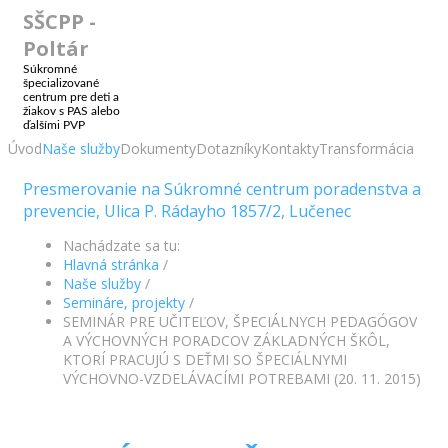
SŠCPP -
Poltár
Súkromné
špecializované
centrum pre deti a
žiakov s PAS alebo
ďalšími PVP
Úvod
Naše služby
Dokumenty
Dotazníky
Kontakty
Transformácia
Presmerovanie na Súkromné centrum poradenstva a
prevencie, Ulica P. Rádayho 1857/2, Lučenec
Nachádzate sa tu:
Hlavná stránka
/
Naše služby
/
Semináre, projekty
/
SEMINÁR PRE UČITEĽOV, ŠPECIÁLNYCH PEDAGÓGOV
A VÝCHOVNÝCH PORADCOV ZÁKLADNÝCH ŠKÔL,
KTORÍ PRACUJÚ S DEŤMI SO ŠPECIÁLNYMI
VÝCHOVNO-VZDELÁVACÍMI POTREBAMI (20. 11. 2015)